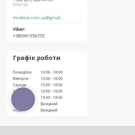
Київстар
medistar.com.ua@gmail.com
+380961956755
Графік роботи
Понеділок
10:00
18:00
Вівторок
10:00
18:00
Середа
10:00
18:00
Четвер
10:00
18:00
Пʼятниця
10:00
18:00
КНОПКА
ЗВ'ЯЗКУ
Субота
Вихідний
Неділя
Вихідний