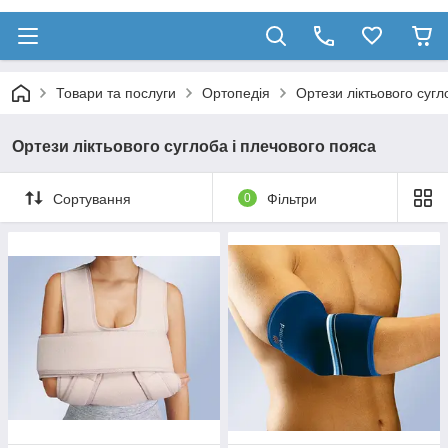
Товари та послуги
Ортопедія
Ортези ліктьового сугл
Ортези ліктьового суглоба і плечового пояса
Сортування
0
Фільтри