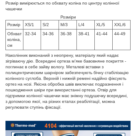
Розмір вимірюється по обхвату коліна по центру колінної
чашечки
Розміри
Розмір
XS/1
S/2
M/3
L/4
XL/5
XXL/6
Обхват
32-34
34-36
36-38
38-41
41-44
44-49
коліна,
см
Наколінник виконаний з неопрену, матеріалу який надає
зігріваючу дію. Всередині ортеза м'яке бавовняне покриття -
поглинає в себе зайву вологу. Металеві вставки з
полицентрическим шарніром забезпечують бічну стабілізацію
колінного суглоба. Верхній і нижній ремені надійно фіксують
ортез на нозі. Якісна обробка швів виключає подразнення і
пошкодження шкіри при використанні ортеза. Отвір для
підтримки колінної чашечки має знімну подушечку всередині,
з допомогою якої, на різних етапах реабілітації, можна
регулювати ступінь фіксації.