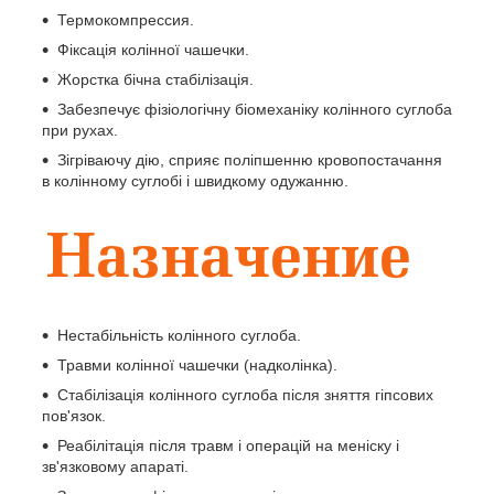
Термокомпрессия.
Фіксація колінної чашечки.
Жорстка бічна стабілізація.
Забезпечує фізіологічну біомеханіку колінного суглоба
при рухах.
Зігріваючу дію, сприяє поліпшенню кровопостачання
в колінному суглобі і швидкому одужанню.
Нестабільність колінного суглоба.
Травми колінної чашечки (надколінка).
Стабілізація колінного суглоба після зняття гіпсових
пов'язок.
Реабілітація після травм і операцій на меніску і
зв'язковому апараті.