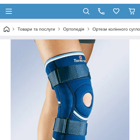
Товари та послуги
Ортопедія
Ортези колінного сугл