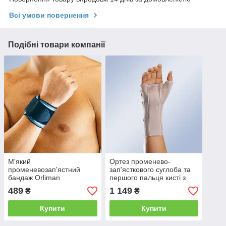
Всі умови повернення
Подібні товари компанії
М'який
Ортез променево-
променевозап'ястний
зап'ясткового суглоба та
бандаж Orliman
першого пальця кисті з
металевими шинами
489
1 149
₴
₴
Orliman
Купити
Купити