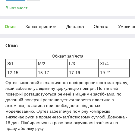
В наявності
Опис
Характеристики
Доставка
Оплата
Умови п
Опис
Обхват зап'ястя
S/1
M/2
L/3
XL/4
12-15
15-17
17-19
19-21
Ортез виконаний з еластичного повітропроникного матеріалу,
який забезпечує відмінну циркуляцію повітря. По тильній
поверхні розташовуються ремені з міцними застібками, по
долонній поверхні розташовується жорстка пластина з
алюмінію, пластина при необхідності піддається
моделюванню. Ортез забезпечує помірну компресію і
виключає рухи в променево-зап'ястковому суглобі. Довжина -
18 див. Підбирається за розміром окружності зап'ястя на
праву або ліву руку.