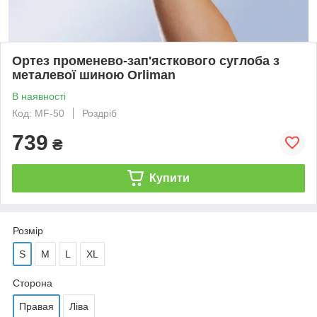
Ортез променево-зап'ясткового суглоба з
металевої шиною Orliman
В наявності
Код: MF-50
Роздріб
739
₴
Купити
Розмір
S
M
L
XL
Сторона
Правая
Ліва