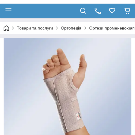
Товари та послуги
Ортопедія
Ортези променево-зап'я