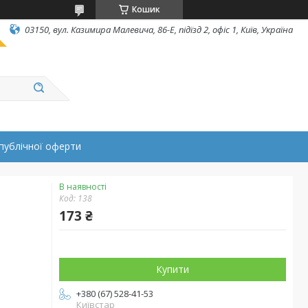
Кошик
03150, вул. Казимира Малевича, 86-Е, підїзд 2, офіс 1, Київ, Україна
публічної оферти
В наявності
Код:
138
173 ₴
Купити
+380 (67) 528-41-53
Київстар