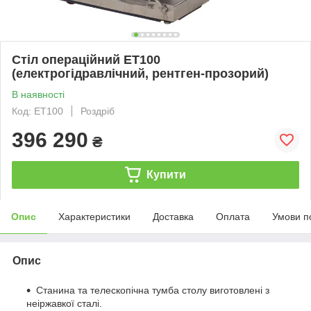
Стіл операційний ЕТ100
(електрогідравлічний, рентген-прозорий)
В наявності
Код: ЕТ100
Роздріб
396 290
₴
Купити
Опис
Характеристики
Доставка
Оплата
Умови п
Опис
Станина та телескопічна тумба столу виготовлені з
неіржавкої сталі.