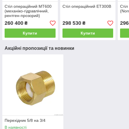
Стіл операційний МТ600
Стіл операційний ЕТ300В
Стіл
(механіко-гідравлічний,
(Nor
рентген-прозорий)
260 400
298 530
296
₴
₴
Купити
Купити
Акційні пропозиції та новинки
Перехідник 5/8 на 3/4
В наявності