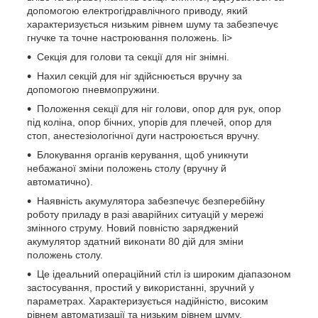
допомогою електрогідравлічного приводу, який
характеризується низьким рівнем шуму та забезпечує
гнучке та точне настроювання положень. li>
Секція для голови та секції для ніг знімні.
Нахил секцій для ніг здійснюється вручну за
допомогою пневмопружини.
Положення секції для ніг голови, опор для рук, опор
під коліна, опор бічних, упорів для плечей, опор для
стоп, анестезіологічної дуги настроюється вручну.
Блокування органів керування, щоб уникнути
небажаної зміни положень столу (вручну й
автоматично).
Наявність акумулятора забезпечує безперебійну
роботу приладу в разі аварійних ситуацій у мережі
змінного струму. Новий повністю заряджений
акумулятор здатний виконати 80 дій для зміни
положень столу.
Це ідеальний операційний стіл із широким діапазоном
застосування, простий у використанні, зручний у
параметрах. Характеризується надійністю, високим
рівнем автоматизації та низьким рівнем шуму.