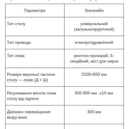
Параметри
Значнийія
Тип столу
універсальний
(загальнохірургічний)
Тип привода
електрогідравлічний
Тип ложа
рентген-прозорий, 5-
секційний, міст для нирок
Розміри верхньої частини
2100×550 мм
столу — ложе (Д × Ш)
Регулювання висоти ложа
500-800 мм ±10 мм
столу від підлоги
Діапазон переміщення
300 мм
вгору-вниз