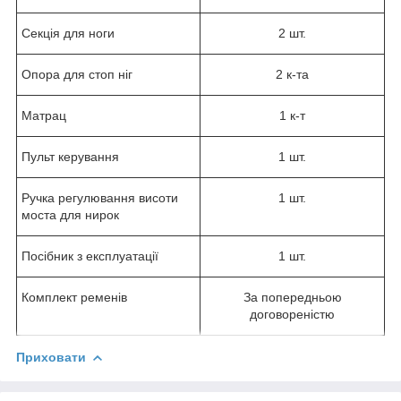
Секція для ноги
2 шт.
Опора для стоп ніг
2 к-та
Матрац
1 к-т
Пульт керування
1 шт.
Ручка регулювання висоти
1 шт.
моста для нирок
Посібник з експлуатації
1 шт.
Комплект ременів
За попередньою
договореністю
Приховати