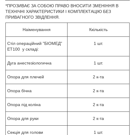
*ПРОЗИВАЄ ЗА СОБОЮ ПРАВО ВНОСИТИ ЗМЕНІННЯ В
ТЕХНІЧНІ ХАРАКТЕРИСТИКИ І КОМПЛЕКТАЦІЮ БЕЗ
ПРИВАГНОГО ЗВІДЛЕННЯ.
Наіменування
Ккількість
Стіл операційний "БІОМЕД"
1 шт.
ЕТ100 у складі:
Дуга анестезіологична
1 шт.
Опора для плечей
2 к-та
Опора бічна
2 к-та
Опора під коліна
2 к-та
Опора для руки
2 к-та
Секція для голови
1 шт.