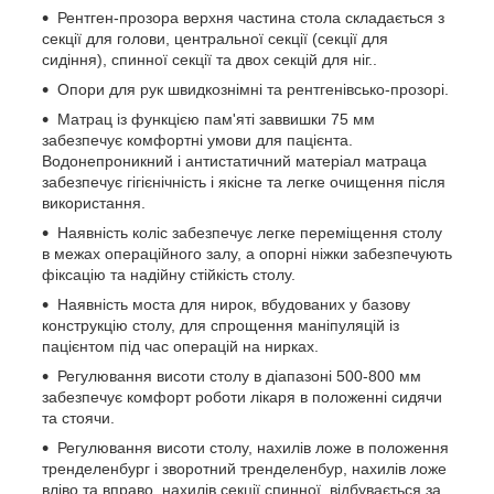
Рентген-прозора верхня частина стола складається з
секції для голови, центральної секції (секції для
сидіння), спинної секції та двох секцій для ніг..
Опори для рук швидкознімні та рентгенівсько-прозорі.
Матрац із функцією пам'яті заввишки 75 мм
забезпечує комфортні умови для пацієнта.
Водонепроникний і антистатичний матеріал матраца
забезпечує гігієнічність і якісне та легке очищення після
використання.
Наявність коліс забезпечує легке переміщення столу
в межах операційного залу, а опорні ніжки забезпечують
фіксацію та надійну стійкість столу.
Наявність моста для нирок, вбудованих у базову
конструкцію столу, для спрощення маніпуляцій із
пацієнтом під час операцій на нирках.
Регулювання висоти столу в діапазоні 500-800 мм
забезпечує комфорт роботи лікаря в положенні сидячи
та стоячи.
Регулювання висоти столу, нахилів ложе в положення
тренделенбург і зворотний тренделенбур, нахилів ложе
вліво та вправо, нахилів секції спинної, відбувається за