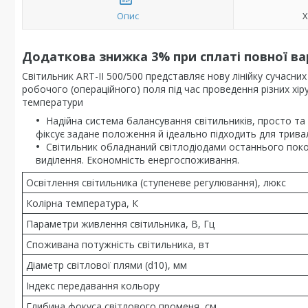
Опис
Х
Додаткова знижка 3% при сплаті повної ва
Світильник ART-II 500/500 представляє нову лінійку сучасни
робочого (операційного) поля під час проведення різних хіру
температури
Надійна система балансування світильників, просто та 
фіксує задане положення й ідеально підходить для трива
Світильник обладнаний світлодіодами останнього покол
виділення. Економність енергоспоживання.
Освітлення світильника (ступеневе регулювання), люкс
Колірна температура, К
Параметри живлення світильника, В, Гц
Споживана потужність світильника, вт
Діаметр світлової плями (d10), мм
Індекс передавання кольору
Глибина фокуса світлового променя, см