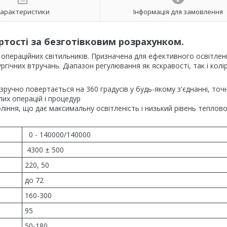
арактеристики
Інформація для замовлення
ртості за безготівковим розрахунком.
х операційних світильників. Призначена для ефективного освітлен
ргічних втручань. Діапазон регулювання як яскравості, так і колі
зручно повертається на 360 градусів у будь-якому з'єднанні, точ
лих операцій і процедур
іння, що дає максимальну освітленість і низький рівень теплов
0 - 140000/140000
4300 ± 500
220, 50
до 72
160-300
95
50-180