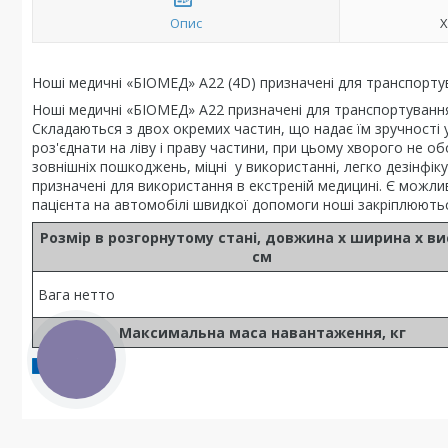
Опис
Х
Ноші медичні «БІОМЕД» А22 (4D) призначені для транспорту
Ноші медичні «БІОМЕД» A22 призначені для транспортуванн
Складаються з двох окремих частин, що надає їм зручності у
роз'єднати на ліву і праву частини, при цьому хворого не об
зовнішніх пошкоджень, міцні у використанні, легко дезінфі
призначені для використання в екстреній медицині. Є можли
пацієнта на автомобілі швидкої допомоги ноші закріплюють
Розмір в розгорнутому стані, довжина х ширина х ви
см
Вага нетто
Максимальна маса навантаження, кг
КНОПКА
ЗВ'ЯЗКУ