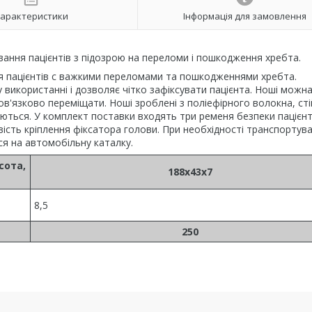
арактеристики
Інформація для замовлення
вання пацієнтів з підозрою на переломи і пошкодження хребта.
я пацієнтів c важкими переломами та пошкодженнями хребта.
 використанні і дозволяє чітко зафіксувати пацієнта. Ноші можн
ов'язково переміщати. Ноші зроблені з поліефірного волокна, сті
куються. У комплект поставки входять три ременя безпеки пацієнт
вість кріплення фіксатора голови. При необхідності транспортув
ся на автомобільну каталку.
сота,
188x43x7
8,5
250