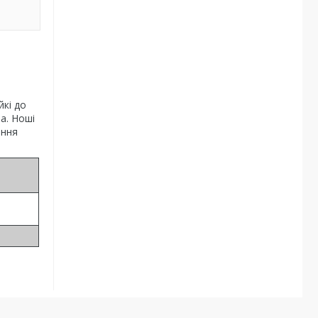
а
йкі до
а. Ноші
ання