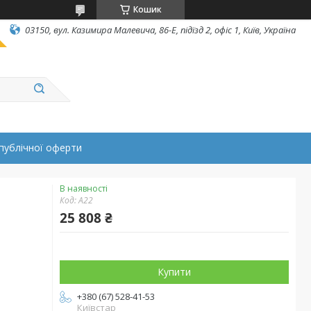
Кошик
03150, вул. Казимира Малевича, 86-Е, підїзд 2, офіс 1, Київ, Україна
публічної оферти
В наявності
Код:
А22
25 808 ₴
Купити
+380 (67) 528-41-53
Київстар