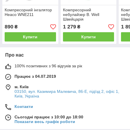
Компресорний інгалятор
Компресорний
Ком
Heaco WNE211
небулайзер B. Well
небу
Швейцарія
Шве
890
1 279
1 8
₴
₴
Купити
Купити
Про нас
100% позитивних з 96 відгуків за рік
Працює з 04.07.2019
м. Київ
03150, вул. Казимира Малевича, 86-Е, підїзд 2, офіс 1,
Київ, Україна
Контакти
Сьогодні працює з 10:00 до 18:00
Показати весь графік роботи