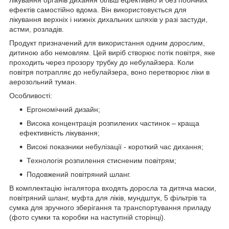
ефектів самостійно вдома. Він використовується для
лікування верхніх і нижніх дихальних шляхів у разі застуди,
астми, розладів.
Продукт призначений для використання одним дорослим,
дитиною або немовлям. Цей виріб створює потік повітря, яке
проходить через прозору трубку до небулайзера. Коли
повітря потрапляє до небулайзера, воно перетворює ліки в
аерозольний туман.
Особливості:
Ергономічний дизайн;
Висока концентрація розпилених частинок – краща
ефективність лікування;
Високі показники небулізації - короткий час дихання;
Технологія розпилення стисненим повітрям;
Подовжений повітряний шланг.
В комплектацію інгалятора входять доросла та дитяча маски,
повітряний шланг, муфта для ліків, мундштук, 5 фільтрів та
сумка для зручного зберігання та транспортування приладу
(фото сумки та коробки на наступній сторінці).