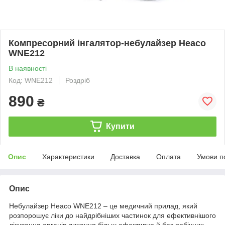
Компресорний інгалятор-небулайзер Heaco
WNE212
В наявності
Код: WNE212
Роздріб
890
₴
Купити
Опис
Характеристики
Доставка
Оплата
Умови п
Опис
Небулайзер Heaco WNE212 – це медичний прилад, який
розпорошує ліки до найдрібніших частинок для ефективнішого
лікування органів дихання більш ефективно й без побічних