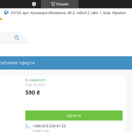
Кошик
03150, вул. Казимира Малевича, 86-Е, підїзд 2, офіс 1, Київ, Україна
публічної оферти
В наявності
Код:
PR-603
590 ₴
Купити
+380 (67) 528-41-53
Київстар