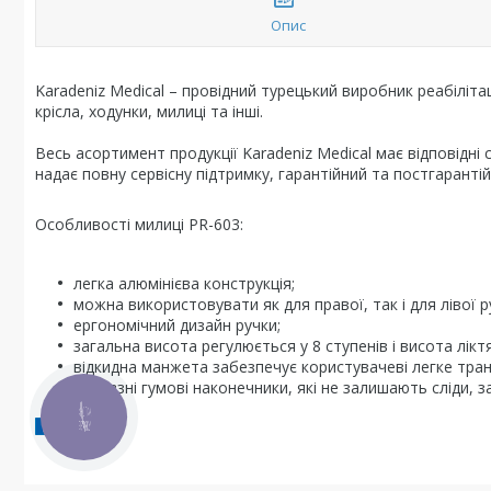
Опис
Karadeniz Medical – провідний турецький виробник реабілітаці
крісла, ходунки, милиці та інші.
Весь асортимент продукції Karadeniz Medical має відповідні 
надає повну сервісну підтримку, гарантійний та постгарантійн
Особливості милиці PR-603:
легка алюмінієва конструкція;
можна використовувати як для правої, так і для лівої р
ергономічний дизайн ручки;
загальна висота регулюється у 8 ступенів і висота лік
відкидна манжета забезпечує користувачеві легке тра
нековзні гумові наконечники, які не залишають сліди, 
КНОПКА
ЗВ'ЯЗКУ