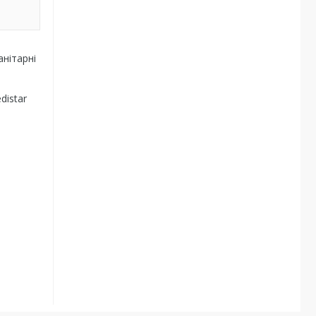
анітарні
distar