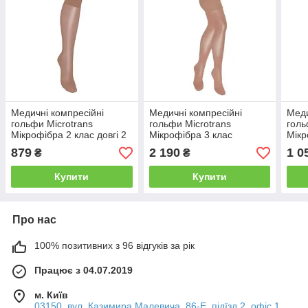
Медичні компресійні
Медичні компресійні
Меди
гольфи Microtrans
гольфи Microtrans
голь
Мікрофібра 2 клас довгі 2
Мікрофібра 3 клас
Мікр
стандартні 2
2
879
2 190
1 0
₴
₴
Купити
Купити
Про нас
100% позитивних з 96 відгуків за рік
Працює з 04.07.2019
м. Київ
03150, вул. Казимира Малевича, 86-Е, підїзд 2, офіс 1,