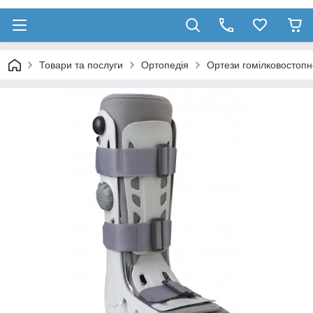
Товари та послуги
Ортопедія
Ортези гомілковостопн