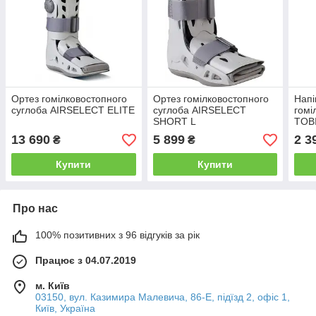
Ортез гомілковостопного
Ортез гомілковостопного
Напі
суглоба AIRSELECT ELITE
суглоба AIRSELECT
гомі
SHORT L
TOB
13 690
5 899
2 3
₴
₴
Купити
Купити
Про нас
100% позитивних з 96 відгуків за рік
Працює з 04.07.2019
м. Київ
03150, вул. Казимира Малевича, 86-Е, підїзд 2, офіс 1,
Київ, Україна