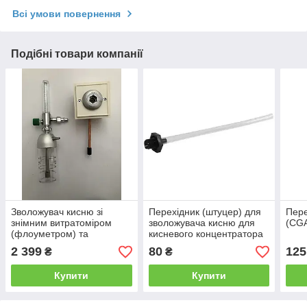
Всі умови повернення
Подібні товари компанії
Зволожувач кисню зі
Перехідник (штуцер) для
Пере
знімним витратоміром
зволожувача кисню для
(CGA
(флоуметром) та
кисневого концентратора
розеткою DIN сірий
2 399
80
125
₴
₴
Купити
Купити