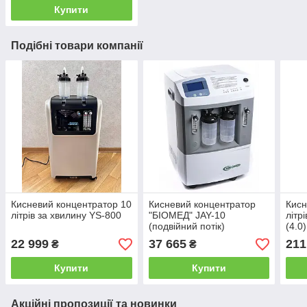
Купити
Подібні товари компанії
Кисневий концентратор 10
Кисневий концентратор
Кисн
літрів за хвилину YS-800
"БІОМЕД" JAY-10
літр
(подвійний потік)
(4.0)
22 999
37 665
211
₴
₴
Купити
Купити
Акційні пропозиції та новинки