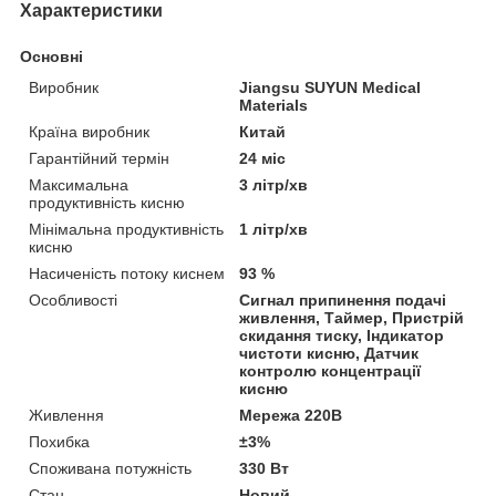
Характеристики
Основні
Виробник
Jiangsu SUYUN Medical
Materials
Країна виробник
Китай
Гарантійний термін
24 міс
Максимальна
3 літр/хв
продуктивність кисню
Мінімальна продуктивність
1 літр/хв
кисню
Насиченість потоку киснем
93 %
Особливості
Сигнал припинення подачі
живлення, Таймер, Пристрій
скидання тиску, Індикатор
чистоти кисню, Датчик
контролю концентрації
кисню
Живлення
Мережа 220В
Похибка
±3%
Споживана потужність
330 Вт
Стан
Новий