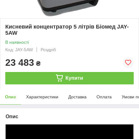
Кисневий концентратор 5 літрів Біомед JAY-
5AW
В наявності
Код: JAY-5AW
Роздріб
23 483
₴
Купити
Опис
Характеристики
Доставка
Оплата
Умови п
Опис