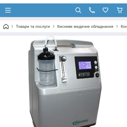
Товари та послуги
Кисневе медичне обладнання
Ко