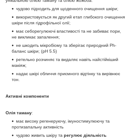
унікальною олією таману та олією жожоба:
чудово підходить для щоденного очищення шкіри;
використовується як другий етап глибокого очищення
шкіри після гідрофільної олії;
має себорегулюючі властивості та не забиває пори,
не викликає запалення;
не шкодить мікробіому та зберігає природний Ph-
баланс шкіри; (pH 5.5)
ретельно розчиняє та видаляє навіть найстійкіший
макіяж;
надає шкірі обличчя приємного відтінку та вирівнює
тон.
Активні компоненти
Олія таману
:
має високу регенеруючу, імуностимулюючу та
протизапальну активність
чудово живить шкіру та
регулює діяльність