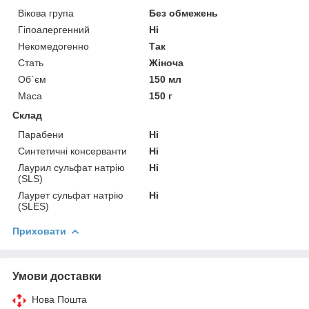
Вікова група
Без обмежень
Гіпоалергенний
Ні
Некомедогенно
Так
Стать
Жіноча
Об`єм
150 мл
Маса
150 г
Склад
Парабени
Ні
Синтетичні консерванти
Ні
Лаурил сульфат натрію
Ні
(SLS)
Лаурет сульфат натрію
Ні
(SLES)
Приховати
Умови доставки
Нова Пошта