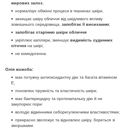
жирових залоз
;
нормалізує обмінні процеси в тканинах шкіри,
захищає шкіру обличчя від шкідливого впливу
зовнішнього середовища,
запобігає її висиханню
;
запобігає старінню шкіри обличчя
укріплює капіляри, зменшує
видимість судинних
сіточок
на шкірі;
не комедогенна.
Олія жожоба:
має потужну антиоксидантну дію та багата вітаміном
Е;
поновлює пружність та еластичність шкіри;
має бактерицидну та протизапальну дію й не
закупорює пори:
володіє відмінними себорегулюючими властивостями;
прекрасно зволожує та відновлює шкіру, бореться зі
зморшками.