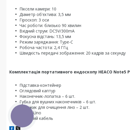
Піксели камери: 10
Діаметр об'єктива: 3,5 мм
Гіроскоп: 3 оси
Час роботи: близько 90 хвилин
Вхідний струм: DC5V/300mA
Фокусна відстань: 13,5 мм
Режим заряджання: Type-C
Робоча частота: 2,4 ГГц
Швидкість передачі зображення: 20 кадрів за секунду
Комплектація портативного ендоскопу HEACO Note5 Pr
Підставка-контейнер
Оглядовий каптур
Наконечник-лопатка – 6 шт.
Губка для вушних наконечників – 6 шт.
Спонжик для очищення лінз – 2 шт.
Ложка Uno
КНОПКА
Зарядний кабель
ЗВ'ЯЗКУ