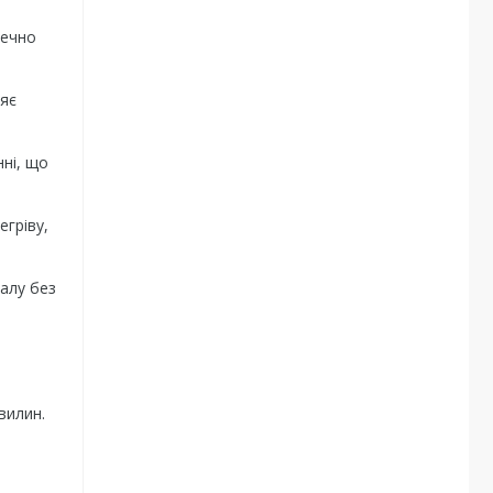
печно
ляє
ні, що
гріву,
алу без
вилин.