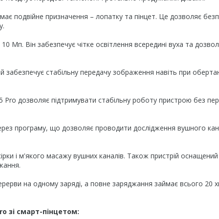
ає подвійне призначення – лопатку та пінцет. Це дозволяє без
у.
0 Мп. Він забезпечує чітке освітлення всередині вуха та дозво
й забезпечує стабільну передачу зображення навіть при обертан
 Pro дозволяє підтримувати стабільну роботу пристрою без пере
рез програму, що дозволяє проводити дослідження вушного кан
ірки і м'якого масажу вушних каналів. Також пристрій оснащений
жання.
ерерви на одному заряді, а повне заряджання займає всього 20 х
o зі смарт-пінцетом: