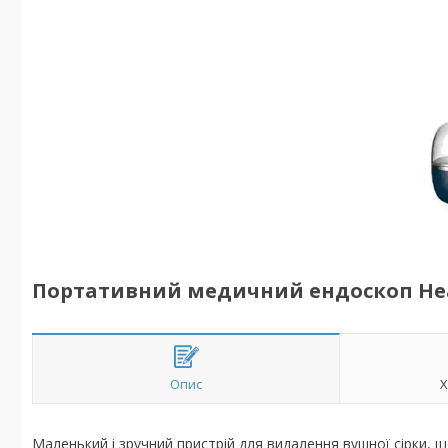
Портативний медичний ендоскоп Heac
Опис
Х
Маленький і зручний пристрій для видалення вушної сірки, щ