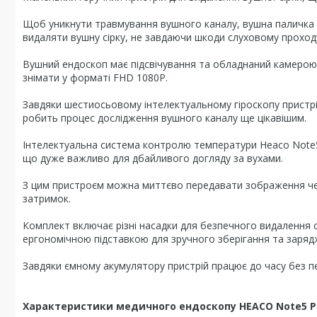
Щоб уникнути травмування вушного каналу, вушна паличка м
видаляти вушну сірку, не завдаючи шкоди слуховому проход
Вушний ендоскоп має підсвічування та обладнаний камерою 1
знімати у форматі FHD 1080P.
Завдяки шестиосьовому інтелектуальному гіроскопу пристрі
робить процес дослідження вушного каналу ще цікавішим.
Інтелектуальна система контролю температури Heaco Note5
що дуже важливо для дбайливого догляду за вухами.
З цим пристроєм можна миттєво передавати зображення че
затримок.
Комплект включає різні насадки для безпечного видалення с
ергономічною підставкою для зручного зберігання та заряд
Завдяки ємному акумулятору пристрій працює до часу без п
Характеристики медичного ендоскопу HEACO Note5 Pr