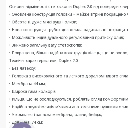
Основні відмінності стетоскопів Duplex 2.0 від попередніх ве
• Оновлена конструкція головки – майже втричі покращено чу
• Обертані, дуже м'які вушні оливи;
• Нова конструкція трубок дозволила радикально покращити
• Можливість індивідуального регулювання притиску олив;
• Знижено загальну вагу стетоскопів;
• Покращена, більш надійна конструкція кілець, що не охол
Технічні характеристики: Duplex 2.0
• Без латексу;
• Головка з високоякісного та легкого дюралюмінивого спл
• Мембрана 44 мм;
• Широка гама кольорів;
• Кільця, що не охолоджуються, роблять огляд комфортним
• Надійна звукоізоляція м'якими анатомічними вушними оли
• У комплекті запасна мембрана, оливи, бейдж;
• Довжина: 74 см;