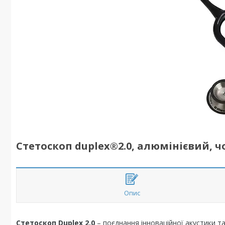
Стетоскоп duplex®2.0, алюмінієвий, 
Опис
Cтетоскоп Duplex 2.0
– поєднання інноваційної акустики т