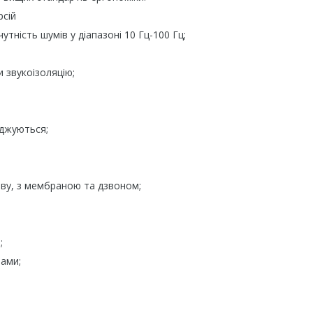
рсій
тність шумів у діапазоні 10 Гц-100 Гц;
 звукоізоляцію;
оджуються;
аву, з мембраною та дзвоном;
;
вами;