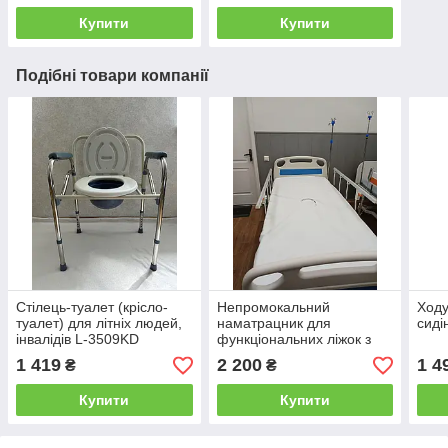
Купити
Купити
Подібні товари компанії
Стілець-туалет (крісло-
Непромокальний
Ходу
туалет) для літніх людей,
наматрацник для
сиді
інвалідів L-3509KD
функціональних ліжок з
туалетом (овал)
1 419
2 200
1 4
₴
₴
Купити
Купити